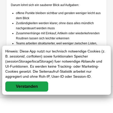
Darum lohnt sich ein sauberer Blick auf Aufgaben:
offene Punkte bleiben sichtbar und geraten weniger leicht aus
dem Blick
Zuständigkeiten werden klarer, ohne dass alles mündlich
nachgesteuert werden muss
Zusammenhänge mit Einkauf, Artikeln oder wiederkehrenden
Routinen lassen sich leichter erkennen
Teams arbeiten strukturierter, weil weniger zwischen Listen,
Zurufen und Notizen verloren geht
Hinweis: Diese App nutzt nur technisch notwendige Cookies (z.
B.
sessionid
,
csrftoken
) sowie funktionalen Speicher
Im Alltag entsteht dadurch oft mehr Entspannung, als man zuerst
(
sessionStorage/localStorage
) fuer notwendige Ablaeufe und
vermutet. Wenn klar ist, was ansteht und was bereits erledigt
UI-Funktionen. Es werden keine Tracking- oder Marketing-
wurde, wird Zusammenarbeit ruhiger. Nicht, weil plötzlich weniger
Cookies gesetzt. Die Seitenaufruf-Statistik arbeitet nur
zu tun ist, sondern weil Aufgaben besser sichtbar und damit besser
aggregiert und ohne Roh-IP, User-ID oder Session-ID.
steuerbar werden.
In der nächsten Vorlage können wir als nächstes Speisen,
Verstanden
Portionen oder direkt KaufAInhorn als Thema aufgreifen und die
Impressum
DSGVO
AGB
FAQ
Reihe daran weiterführen.
Passend dazu:
Einkaufslisten
·
Speisen & Kalkulation
·
FAQ zu
ToDos