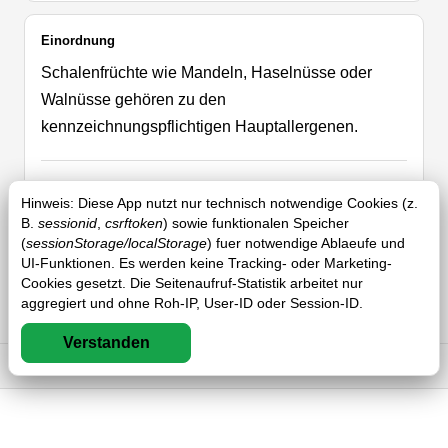
Einordnung
Schalenfrüchte wie Mandeln, Haselnüsse oder
Walnüsse gehören zu den
kennzeichnungspflichtigen Hauptallergenen.
Typische Anwendung
Hinweis: Diese App nutzt nur technisch notwendige Cookies (z.
Typische Anwendungen sind Backwaren, Müslis,
B.
sessionid
,
csrftoken
) sowie funktionalen Speicher
(
sessionStorage/localStorage
) fuer notwendige Ablaeufe und
Desserts, Süßwaren, Pestos und Feinkostprodukte.
UI-Funktionen. Es werden keine Tracking- oder Marketing-
Cookies gesetzt. Die Seitenaufruf-Statistik arbeitet nur
aggregiert und ohne Roh-IP, User-ID oder Session-ID.
Herkunft
Verstanden
Die Allergenquelle liegt in verschiedenen
Impressum
DSGVO
AGB
FAQ
Nussarten und deren Ölen, Mehlen oder Stücken.
Gewinnung und Herstellung