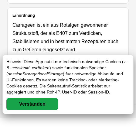
Einordnung
Carrageen ist ein aus Rotalgen gewonnener
Strukturstoff, der als E407 zum Verdicken,
Stabilisieren und in bestimmten Rezepturen auch
zum Gelieren eingesetzt wird.
Hinweis: Diese App nutzt nur technisch notwendige Cookies (z.
B.
sessionid
,
csrftoken
) sowie funktionalen Speicher
Typische Anwendung
(
sessionStorage/localStorage
) fuer notwendige Ablaeufe und
Typische Anwendungen sind Milchprodukte,
UI-Funktionen. Es werden keine Tracking- oder Marketing-
Cookies gesetzt. Die Seitenaufruf-Statistik arbeitet nur
pflanzliche Alternativen, Desserts,
aggregiert und ohne Roh-IP, User-ID oder Session-ID.
Aufschlagprodukte, Feinkost und andere Systeme,
in denen eine cremige oder schnittfeste Struktur
Verstanden
Impressum
DSGVO
AGB
FAQ
aufgebaut werden soll.
Herkunft