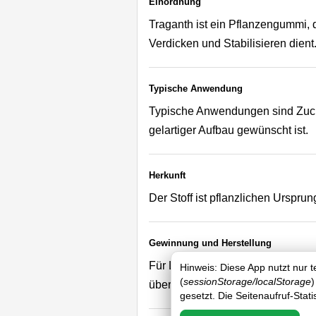
Einordnung
Traganth ist ein Pflanzengummi,
Verdicken und Stabilisieren dient
Typische Anwendung
Typische Anwendungen sind Zucke
gelartiger Aufbau gewünscht ist.
Herkunft
Der Stoff ist pflanzlichen Urspr
Gewinnung und Herstellung
Für Lebensmittel wird der getrock
Hinweis: Diese App nutzt nur 
(
sessionStorage/localStorage
)
überführt.
gesetzt. Die Seitenaufruf-Stat