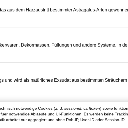
 das aus dem Harzaustritt bestimmter Astragalus-Arten gewonn
.
rwaren, Dekormassen, Füllungen und andere Systeme, in denen
ungs und wird als natürliches Exsudat aus bestimmten Sträucher
nete Pflanzengummi gereinigt, sortiert und in eine verarbeitbar
technisch notwendige Cookies (z. B.
sessionid
,
csrftoken
) sowie funktio
 fuer notwendige Ablaeufe und UI-Funktionen. Es werden keine Tracki
istik arbeitet nur aggregiert und ohne Roh-IP, User-ID oder Session-ID.