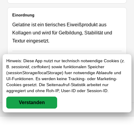
Einordnung
Gelatine ist ein tierisches Eiweißprodukt aus
Kollagen und wird für Gelbildung, Stabilität und
Textur eingesetzt.
Typische Anwendung
Hinweis: Diese App nutzt nur technisch notwendige Cookies (z.
B.
sessionid
,
csrftoken
) sowie funktionalen Speicher
Typische Anwendungen sind Gummibonbons,
(
sessionStorage/localStorage
) fuer notwendige Ablaeufe und
Desserts, Gelees, Aspik, Füllungen und andere
UI-Funktionen. Es werden keine Tracking- oder Marketing-
Cookies gesetzt. Die Seitenaufruf-Statistik arbeitet nur
Produkte, die eine gelierende oder stabilisierende
aggregiert und ohne Roh-IP, User-ID oder Session-ID.
Textur brauchen.
Verstanden
Impressum
DSGVO
AGB
FAQ
Herkunft
Gelatine wird aus kollagenhaltigem Bindegewebe
tierischer Herkunft gewonnen, zum Beispiel aus