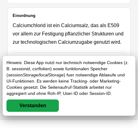
Einordnung
Calciumchlorid ist ein Calciumsalz, das als E509
vor allem zur Festigung pflanzlicher Strukturen und
zur technologischen Calciumzugabe genutzt wird.
Typische Anwendung
Hinweis: Diese App nutzt nur technisch notwendige Cookies (z.
B.
sessionid
,
csrftoken
) sowie funktionalen Speicher
Typische Einsatzbereiche sind Gemüsekonserven,
(
sessionStorage/localStorage
) fuer notwendige Ablaeufe und
Tofu, Käseherstellung, Obstverarbeitung und
UI-Funktionen. Es werden keine Tracking- oder Marketing-
Cookies gesetzt. Die Seitenaufruf-Statistik arbeitet nur
molekulare Gelierprozesse, in denen Calcium
aggregiert und ohne Roh-IP, User-ID oder Session-ID.
gezielt Struktur aufbauen soll.
Verstanden
Impressum
DSGVO
AGB
FAQ
Herkunft
Der Stoff ist das Calciumsalz der Salzsäure und
gehört damit zu den anorganischen Mineralsalzen.