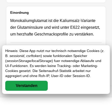
Einordnung
Monokaliumglutamat ist die Kaliumsalz-Variante
der Glutaminsäure und wird unter E622 eingesetzt,
um herzhafte Geschmacksprofile zu verstärken.
Typische Anwendung
Hinweis: Diese App nutzt nur technisch notwendige Cookies (z.
B.
sessionid
,
csrftoken
) sowie funktionalen Speicher
Typische Anwendungen sind Brühen,
(
sessionStorage/localStorage
) fuer notwendige Ablaeufe und
Würzmischungen, Snacks und pikante
UI-Funktionen. Es werden keine Tracking- oder Marketing-
Cookies gesetzt. Die Seitenaufruf-Statistik arbeitet nur
Fertigprodukte, in denen Umami-Eindrücke klarer
aggregiert und ohne Roh-IP, User-ID oder Session-ID.
hervortreten sollen.
Verstanden
Impressum
DSGVO
AGB
FAQ
Herkunft
Der Stoff basiert auf Glutaminsäure, einer natürlich
vorkommenden Aminosäure, die hier in