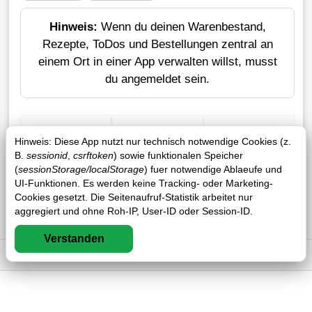
Hinweis:
Wenn du deinen Warenbestand,
Rezepte, ToDos und Bestellungen zentral an
einem Ort in einer App verwalten willst, musst
du angemeldet sein.
+ Einkauf
Verlustrechner
Sticker erstellen
Hinweis: Diese App nutzt nur technisch notwendige Cookies (z.
B.
sessionid
,
csrftoken
) sowie funktionalen Speicher
(
sessionStorage/localStorage
) fuer notwendige Ablaeufe und
UI-Funktionen. Es werden keine Tracking- oder Marketing-
Cookies gesetzt. Die Seitenaufruf-Statistik arbeitet nur
aggregiert und ohne Roh-IP, User-ID oder Session-ID.
Verstanden
Impressum
DSGVO
AGB
FAQ
0 / 0