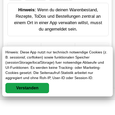
Hinweis:
Wenn du deinen Warenbestand,
Rezepte, ToDos und Bestellungen zentral an
einem Ort in einer App verwalten willst, musst
du angemeldet sein.
+ Einkauf
Verlustrechner
Sticker erstellen
Hinweis: Diese App nutzt nur technisch notwendige Cookies (z.
B.
sessionid
,
csrftoken
) sowie funktionalen Speicher
(
sessionStorage/localStorage
) fuer notwendige Ablaeufe und
UI-Funktionen. Es werden keine Tracking- oder Marketing-
Cookies gesetzt. Die Seitenaufruf-Statistik arbeitet nur
aggregiert und ohne Roh-IP, User-ID oder Session-ID.
Verstanden
Impressum
DSGVO
AGB
FAQ
1 / 1