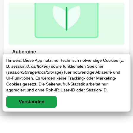
Aubergine
Hinweis: Diese App nutzt nur technisch notwendige Cookies (z.
Vegan
Glutenfrei
Laktosefrei
B.
sessionid
,
csrftoken
) sowie funktionalen Speicher
Glänzende, dunkelviolette bis schwarze Schale;
(
sessionStorage/localStorage
) fuer notwendige Ablaeufe und
schwammiges, cremefarbenes Fruchtfleisch mit kleinen
UI-Funktionen. Es werden keine Tracking- oder Marketing-
Samen. Roh leicht bitter; gegart cremig-mild mit
Cookies gesetzt. Die Seitenaufruf-Statistik arbeitet nur
nussigem Aroma durch…
aggregiert und ohne Roh-IP, User-ID oder Session-ID.
Verstanden
Impressum
DSGVO
AGB
FAQ