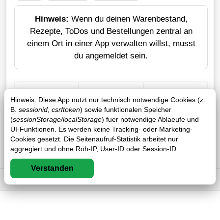
Hinweis:
Wenn du deinen Warenbestand,
Rezepte, ToDos und Bestellungen zentral an
einem Ort in einer App verwalten willst, musst
du angemeldet sein.
+ Einkauf
Verlustrechner
Sticker erstellen
Hinweis: Diese App nutzt nur technisch notwendige Cookies (z.
B.
sessionid
,
csrftoken
) sowie funktionalen Speicher
(
sessionStorage/localStorage
) fuer notwendige Ablaeufe und
UI-Funktionen. Es werden keine Tracking- oder Marketing-
Cookies gesetzt. Die Seitenaufruf-Statistik arbeitet nur
aggregiert und ohne Roh-IP, User-ID oder Session-ID.
Verstanden
Impressum
DSGVO
AGB
FAQ
1 / 1