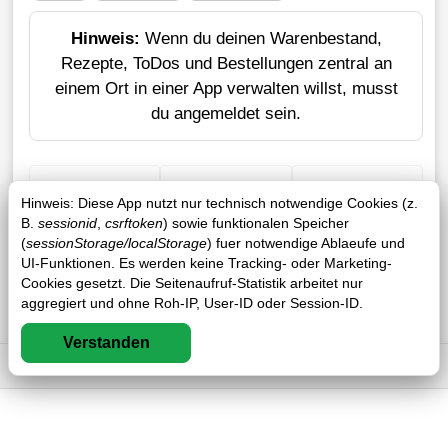
Hinweis:
Wenn du deinen Warenbestand,
Rezepte, ToDos und Bestellungen zentral an
einem Ort in einer App verwalten willst, musst
du angemeldet sein.
+ Einkauf
Verlustrechner
Sticker erstellen
Hinweis: Diese App nutzt nur technisch notwendige Cookies (z.
B.
sessionid
,
csrftoken
) sowie funktionalen Speicher
(
sessionStorage/localStorage
) fuer notwendige Ablaeufe und
UI-Funktionen. Es werden keine Tracking- oder Marketing-
Cookies gesetzt. Die Seitenaufruf-Statistik arbeitet nur
aggregiert und ohne Roh-IP, User-ID oder Session-ID.
Verstanden
Impressum
DSGVO
AGB
FAQ
1 / 1