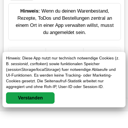
Hinweis:
Wenn du deinen Warenbestand,
Rezepte, ToDos und Bestellungen zentral an
einem Ort in einer App verwalten willst, musst
du angemeldet sein.
+ Einkauf
Verlustrechner
Sticker erstellen
Hinweis: Diese App nutzt nur technisch notwendige Cookies (z.
B.
sessionid
,
csrftoken
) sowie funktionalen Speicher
(
sessionStorage/localStorage
) fuer notwendige Ablaeufe und
UI-Funktionen. Es werden keine Tracking- oder Marketing-
Cookies gesetzt. Die Seitenaufruf-Statistik arbeitet nur
aggregiert und ohne Roh-IP, User-ID oder Session-ID.
Verstanden
Impressum
DSGVO
AGB
FAQ
0 / 0