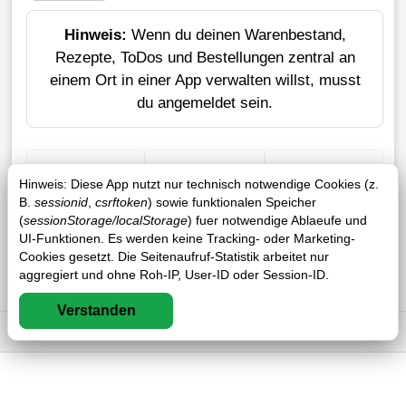
Hinweis:
Wenn du deinen Warenbestand,
Rezepte, ToDos und Bestellungen zentral an
einem Ort in einer App verwalten willst, musst
du angemeldet sein.
+ Einkauf
Verlustrechner
Sticker erstellen
Hinweis: Diese App nutzt nur technisch notwendige Cookies (z.
B.
sessionid
,
csrftoken
) sowie funktionalen Speicher
(
sessionStorage/localStorage
) fuer notwendige Ablaeufe und
UI-Funktionen. Es werden keine Tracking- oder Marketing-
Cookies gesetzt. Die Seitenaufruf-Statistik arbeitet nur
aggregiert und ohne Roh-IP, User-ID oder Session-ID.
Verstanden
Impressum
DSGVO
AGB
FAQ
0 / 0