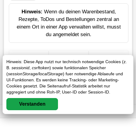
Hinweis:
Wenn du deinen Warenbestand,
Rezepte, ToDos und Bestellungen zentral an
einem Ort in einer App verwalten willst, musst
du angemeldet sein.
+ Einkauf
Verlustrechner
Sticker erstellen
Hinweis: Diese App nutzt nur technisch notwendige Cookies (z.
B.
sessionid
,
csrftoken
) sowie funktionalen Speicher
(
sessionStorage/localStorage
) fuer notwendige Ablaeufe und
UI-Funktionen. Es werden keine Tracking- oder Marketing-
Cookies gesetzt. Die Seitenaufruf-Statistik arbeitet nur
aggregiert und ohne Roh-IP, User-ID oder Session-ID.
Verstanden
Impressum
DSGVO
AGB
FAQ
0 / 0