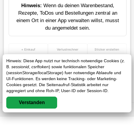
Hinweis:
Wenn du deinen Warenbestand,
Rezepte, ToDos und Bestellungen zentral an
einem Ort in einer App verwalten willst, musst
du angemeldet sein.
+ Einkauf
Verlustrechner
Sticker erstellen
Hinweis: Diese App nutzt nur technisch notwendige Cookies (z.
B.
sessionid
,
csrftoken
) sowie funktionalen Speicher
(
sessionStorage/localStorage
) fuer notwendige Ablaeufe und
UI-Funktionen. Es werden keine Tracking- oder Marketing-
Cookies gesetzt. Die Seitenaufruf-Statistik arbeitet nur
aggregiert und ohne Roh-IP, User-ID oder Session-ID.
Verstanden
Impressum
DSGVO
AGB
FAQ
1 / 1