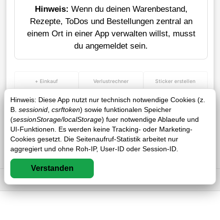
Hinweis:
Wenn du deinen Warenbestand,
Rezepte, ToDos und Bestellungen zentral an
einem Ort in einer App verwalten willst, musst
du angemeldet sein.
+ Einkauf
Verlustrechner
Sticker erstellen
Hinweis: Diese App nutzt nur technisch notwendige Cookies (z.
B.
sessionid
,
csrftoken
) sowie funktionalen Speicher
(
sessionStorage/localStorage
) fuer notwendige Ablaeufe und
UI-Funktionen. Es werden keine Tracking- oder Marketing-
Cookies gesetzt. Die Seitenaufruf-Statistik arbeitet nur
aggregiert und ohne Roh-IP, User-ID oder Session-ID.
Verstanden
Impressum
DSGVO
AGB
FAQ
0 / 0