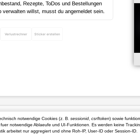
bestand, Rezepte, ToDos und Bestellungen
p verwalten willst, musst du angemeldet sein.
Verlustrechner
Sticker erstellen
Produktinfo
technisch notwendige Cookies (z. B.
sessionid
,
csrftoken
) sowie funktio
 fuer notwendige Ablaeufe und UI-Funktionen. Es werden keine Tracki
istik arbeitet nur aggregiert und ohne Roh-IP, User-ID oder Session-ID.