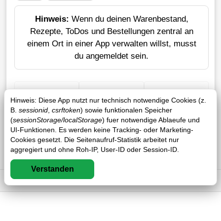
Hinweis:
Wenn du deinen Warenbestand,
Rezepte, ToDos und Bestellungen zentral an
einem Ort in einer App verwalten willst, musst
du angemeldet sein.
+ Einkauf
Verlustrechner
Sticker erstellen
Hinweis: Diese App nutzt nur technisch notwendige Cookies (z.
B.
sessionid
,
csrftoken
) sowie funktionalen Speicher
(
sessionStorage/localStorage
) fuer notwendige Ablaeufe und
UI-Funktionen. Es werden keine Tracking- oder Marketing-
Cookies gesetzt. Die Seitenaufruf-Statistik arbeitet nur
aggregiert und ohne Roh-IP, User-ID oder Session-ID.
Verstanden
Impressum
DSGVO
AGB
FAQ
0 / 0