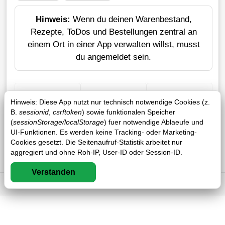
Hinweis:
Wenn du deinen Warenbestand,
Rezepte, ToDos und Bestellungen zentral an
einem Ort in einer App verwalten willst, musst
du angemeldet sein.
+ Einkauf
Verlustrechner
Sticker erstellen
Hinweis: Diese App nutzt nur technisch notwendige Cookies (z.
B.
sessionid
,
csrftoken
) sowie funktionalen Speicher
(
sessionStorage/localStorage
) fuer notwendige Ablaeufe und
UI-Funktionen. Es werden keine Tracking- oder Marketing-
Cookies gesetzt. Die Seitenaufruf-Statistik arbeitet nur
aggregiert und ohne Roh-IP, User-ID oder Session-ID.
Verstanden
Impressum
DSGVO
AGB
FAQ
0 / 0