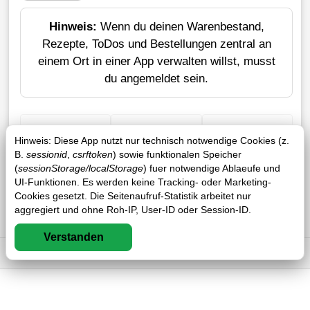
Hinweis:
Wenn du deinen Warenbestand,
Rezepte, ToDos und Bestellungen zentral an
einem Ort in einer App verwalten willst, musst
du angemeldet sein.
+ Einkauf
Verlustrechner
Sticker erstellen
Hinweis: Diese App nutzt nur technisch notwendige Cookies (z.
B.
sessionid
,
csrftoken
) sowie funktionalen Speicher
(
sessionStorage/localStorage
) fuer notwendige Ablaeufe und
UI-Funktionen. Es werden keine Tracking- oder Marketing-
Cookies gesetzt. Die Seitenaufruf-Statistik arbeitet nur
aggregiert und ohne Roh-IP, User-ID oder Session-ID.
Verstanden
Impressum
DSGVO
AGB
FAQ
1 / 1