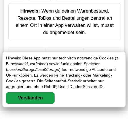
Hinweis:
Wenn du deinen Warenbestand,
Rezepte, ToDos und Bestellungen zentral an
einem Ort in einer App verwalten willst, musst
du angemeldet sein.
+ Einkauf
Verlustrechner
Sticker erstellen
Hinweis: Diese App nutzt nur technisch notwendige Cookies (z.
B.
sessionid
,
csrftoken
) sowie funktionalen Speicher
(
sessionStorage/localStorage
) fuer notwendige Ablaeufe und
UI-Funktionen. Es werden keine Tracking- oder Marketing-
Cookies gesetzt. Die Seitenaufruf-Statistik arbeitet nur
aggregiert und ohne Roh-IP, User-ID oder Session-ID.
Verstanden
Impressum
DSGVO
AGB
FAQ
0 / 0