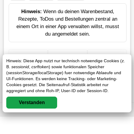
Hinweis:
Wenn du deinen Warenbestand,
Rezepte, ToDos und Bestellungen zentral an
einem Ort in einer App verwalten willst, musst
du angemeldet sein.
+ Einkauf
Verlustrechner
Sticker erstellen
Hinweis: Diese App nutzt nur technisch notwendige Cookies (z.
B.
sessionid
,
csrftoken
) sowie funktionalen Speicher
(
sessionStorage/localStorage
) fuer notwendige Ablaeufe und
UI-Funktionen. Es werden keine Tracking- oder Marketing-
Cookies gesetzt. Die Seitenaufruf-Statistik arbeitet nur
aggregiert und ohne Roh-IP, User-ID oder Session-ID.
Verstanden
Impressum
DSGVO
AGB
FAQ
0 / 0