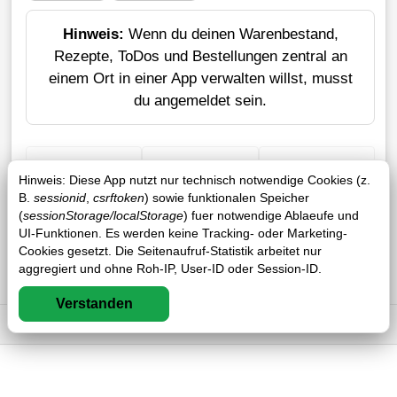
Hinweis:
Wenn du deinen Warenbestand,
Rezepte, ToDos und Bestellungen zentral an
einem Ort in einer App verwalten willst, musst
du angemeldet sein.
+ Einkauf
Verlustrechner
Sticker erstellen
Hinweis: Diese App nutzt nur technisch notwendige Cookies (z.
B.
sessionid
,
csrftoken
) sowie funktionalen Speicher
(
sessionStorage/localStorage
) fuer notwendige Ablaeufe und
UI-Funktionen. Es werden keine Tracking- oder Marketing-
Cookies gesetzt. Die Seitenaufruf-Statistik arbeitet nur
aggregiert und ohne Roh-IP, User-ID oder Session-ID.
Verstanden
Impressum
DSGVO
AGB
FAQ
0 / 0