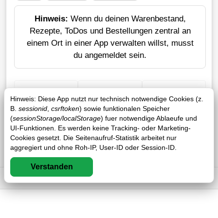
Hinweis:
Wenn du deinen Warenbestand,
Rezepte, ToDos und Bestellungen zentral an
einem Ort in einer App verwalten willst, musst
du angemeldet sein.
+ Einkauf
Verlustrechner
Sticker erstellen
Hinweis: Diese App nutzt nur technisch notwendige Cookies (z.
B.
sessionid
,
csrftoken
) sowie funktionalen Speicher
(
sessionStorage/localStorage
) fuer notwendige Ablaeufe und
UI-Funktionen. Es werden keine Tracking- oder Marketing-
Cookies gesetzt. Die Seitenaufruf-Statistik arbeitet nur
aggregiert und ohne Roh-IP, User-ID oder Session-ID.
Verstanden
Impressum
DSGVO
AGB
FAQ
0 / 0