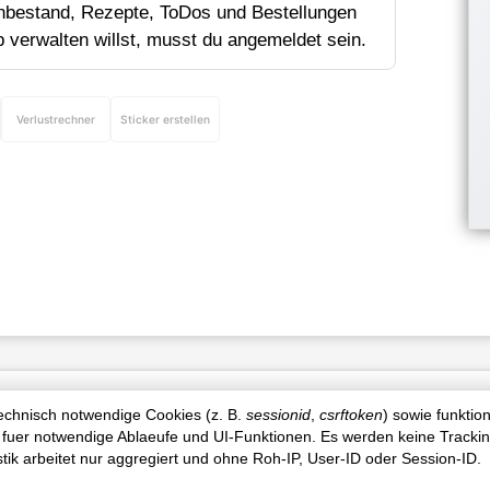
bestand, Rezepte, ToDos und Bestellungen
p verwalten willst, musst du angemeldet sein.
Verlustrechner
Sticker erstellen
Produktinfo
technisch notwendige Cookies (z. B.
sessionid
,
csrftoken
) sowie funktio
 fuer notwendige Ablaeufe und UI-Funktionen. Es werden keine Tracki
istik arbeitet nur aggregiert und ohne Roh-IP, User-ID oder Session-ID.