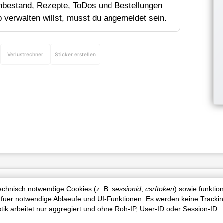
bestand, Rezepte, ToDos und Bestellungen
p verwalten willst, musst du angemeldet sein.
Verlustrechner
Sticker erstellen
Produktinfo
technisch notwendige Cookies (z. B.
sessionid
,
csrftoken
) sowie funktio
 fuer notwendige Ablaeufe und UI-Funktionen. Es werden keine Tracki
istik arbeitet nur aggregiert und ohne Roh-IP, User-ID oder Session-ID.