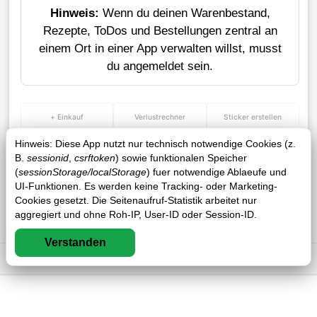
Hinweis:
Wenn du deinen Warenbestand,
Rezepte, ToDos und Bestellungen zentral an
einem Ort in einer App verwalten willst, musst
du angemeldet sein.
+ Einkauf
Verlustrechner
Sticker erstellen
Hinweis: Diese App nutzt nur technisch notwendige Cookies (z.
B.
sessionid
,
csrftoken
) sowie funktionalen Speicher
(
sessionStorage/localStorage
) fuer notwendige Ablaeufe und
UI-Funktionen. Es werden keine Tracking- oder Marketing-
Cookies gesetzt. Die Seitenaufruf-Statistik arbeitet nur
aggregiert und ohne Roh-IP, User-ID oder Session-ID.
Verstanden
Impressum
DSGVO
AGB
FAQ
0 / 0