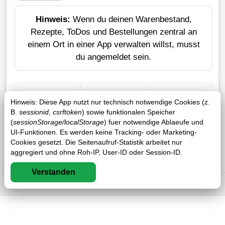
Hinweis:
Wenn du deinen Warenbestand,
Rezepte, ToDos und Bestellungen zentral an
einem Ort in einer App verwalten willst, musst
du angemeldet sein.
+ Einkauf
Verlustrechner
Sticker erstellen
Hinweis: Diese App nutzt nur technisch notwendige Cookies (z.
B.
sessionid
,
csrftoken
) sowie funktionalen Speicher
(
sessionStorage/localStorage
) fuer notwendige Ablaeufe und
UI-Funktionen. Es werden keine Tracking- oder Marketing-
Cookies gesetzt. Die Seitenaufruf-Statistik arbeitet nur
aggregiert und ohne Roh-IP, User-ID oder Session-ID.
Verstanden
Impressum
DSGVO
AGB
FAQ
0 / 0