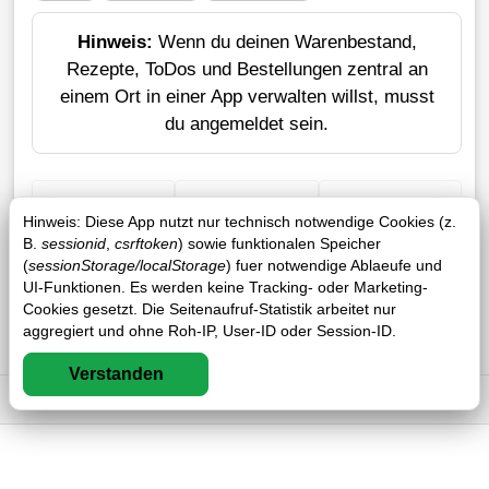
Hinweis:
Wenn du deinen Warenbestand,
Rezepte, ToDos und Bestellungen zentral an
einem Ort in einer App verwalten willst, musst
du angemeldet sein.
+ Einkauf
Verlustrechner
Sticker erstellen
Hinweis: Diese App nutzt nur technisch notwendige Cookies (z.
B.
sessionid
,
csrftoken
) sowie funktionalen Speicher
(
sessionStorage/localStorage
) fuer notwendige Ablaeufe und
UI-Funktionen. Es werden keine Tracking- oder Marketing-
Cookies gesetzt. Die Seitenaufruf-Statistik arbeitet nur
aggregiert und ohne Roh-IP, User-ID oder Session-ID.
Verstanden
Impressum
DSGVO
AGB
FAQ
0 / 0