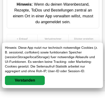
Hinweis:
Wenn du deinen Warenbestand,
Rezepte, ToDos und Bestellungen zentral an
einem Ort in einer App verwalten willst, musst
du angemeldet sein.
+ Einkauf
Verlustrechner
Sticker erstellen
Hinweis: Diese App nutzt nur technisch notwendige Cookies (z.
B.
sessionid
,
csrftoken
) sowie funktionalen Speicher
(
sessionStorage/localStorage
) fuer notwendige Ablaeufe und
UI-Funktionen. Es werden keine Tracking- oder Marketing-
Cookies gesetzt. Die Seitenaufruf-Statistik arbeitet nur
aggregiert und ohne Roh-IP, User-ID oder Session-ID.
Verstanden
Impressum
DSGVO
AGB
FAQ
0 / 0