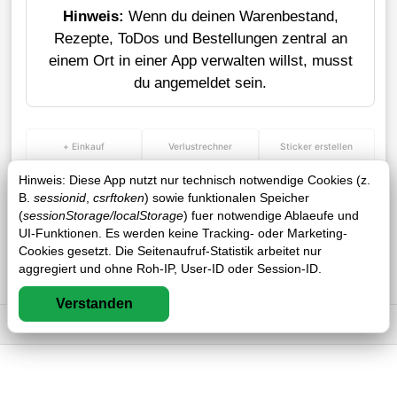
Hinweis:
Wenn du deinen Warenbestand,
Rezepte, ToDos und Bestellungen zentral an
einem Ort in einer App verwalten willst, musst
du angemeldet sein.
+ Einkauf
Verlustrechner
Sticker erstellen
Hinweis: Diese App nutzt nur technisch notwendige Cookies (z.
B.
sessionid
,
csrftoken
) sowie funktionalen Speicher
(
sessionStorage/localStorage
) fuer notwendige Ablaeufe und
UI-Funktionen. Es werden keine Tracking- oder Marketing-
Cookies gesetzt. Die Seitenaufruf-Statistik arbeitet nur
aggregiert und ohne Roh-IP, User-ID oder Session-ID.
Verstanden
Impressum
DSGVO
AGB
FAQ
0 / 0