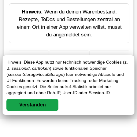
Hinweis:
Wenn du deinen Warenbestand,
Rezepte, ToDos und Bestellungen zentral an
einem Ort in einer App verwalten willst, musst
du angemeldet sein.
+ Einkauf
Verlustrechner
Sticker erstellen
Hinweis: Diese App nutzt nur technisch notwendige Cookies (z.
B.
sessionid
,
csrftoken
) sowie funktionalen Speicher
(
sessionStorage/localStorage
) fuer notwendige Ablaeufe und
UI-Funktionen. Es werden keine Tracking- oder Marketing-
Cookies gesetzt. Die Seitenaufruf-Statistik arbeitet nur
aggregiert und ohne Roh-IP, User-ID oder Session-ID.
Verstanden
Impressum
DSGVO
AGB
FAQ
0 / 0