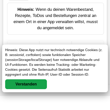
Hinweis:
Wenn du deinen Warenbestand,
Rezepte, ToDos und Bestellungen zentral an
einem Ort in einer App verwalten willst, musst
du angemeldet sein.
+ Einkauf
Verlustrechner
Sticker erstellen
Hinweis: Diese App nutzt nur technisch notwendige Cookies (z.
B.
sessionid
,
csrftoken
) sowie funktionalen Speicher
(
sessionStorage/localStorage
) fuer notwendige Ablaeufe und
UI-Funktionen. Es werden keine Tracking- oder Marketing-
Cookies gesetzt. Die Seitenaufruf-Statistik arbeitet nur
aggregiert und ohne Roh-IP, User-ID oder Session-ID.
Verstanden
Impressum
DSGVO
AGB
FAQ
0 / 0