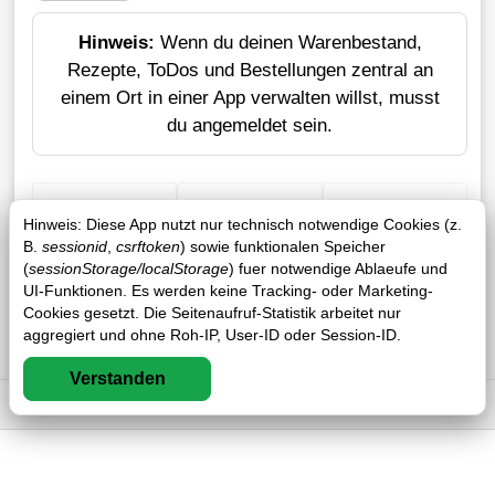
Hinweis:
Wenn du deinen Warenbestand,
Rezepte, ToDos und Bestellungen zentral an
einem Ort in einer App verwalten willst, musst
du angemeldet sein.
+ Einkauf
Verlustrechner
Sticker erstellen
Hinweis: Diese App nutzt nur technisch notwendige Cookies (z.
B.
sessionid
,
csrftoken
) sowie funktionalen Speicher
(
sessionStorage/localStorage
) fuer notwendige Ablaeufe und
UI-Funktionen. Es werden keine Tracking- oder Marketing-
Cookies gesetzt. Die Seitenaufruf-Statistik arbeitet nur
aggregiert und ohne Roh-IP, User-ID oder Session-ID.
Verstanden
Impressum
DSGVO
AGB
FAQ
0 / 0