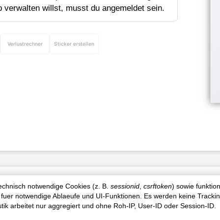
p verwalten willst, musst du angemeldet sein.
Verlustrechner
Sticker erstellen
Produktinfo
technisch notwendige Cookies (z. B.
sessionid
,
csrftoken
) sowie funktio
 fuer notwendige Ablaeufe und UI-Funktionen. Es werden keine Tracki
istik arbeitet nur aggregiert und ohne Roh-IP, User-ID oder Session-ID.