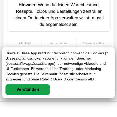
Hinweis:
Wenn du deinen Warenbestand,
Rezepte, ToDos und Bestellungen zentral an
einem Ort in einer App verwalten willst, musst
du angemeldet sein.
+ Einkauf
Verlustrechner
Sticker erstellen
Hinweis: Diese App nutzt nur technisch notwendige Cookies (z.
B.
sessionid
,
csrftoken
) sowie funktionalen Speicher
(
sessionStorage/localStorage
) fuer notwendige Ablaeufe und
UI-Funktionen. Es werden keine Tracking- oder Marketing-
Cookies gesetzt. Die Seitenaufruf-Statistik arbeitet nur
aggregiert und ohne Roh-IP, User-ID oder Session-ID.
Verstanden
Impressum
DSGVO
AGB
FAQ
0 / 0