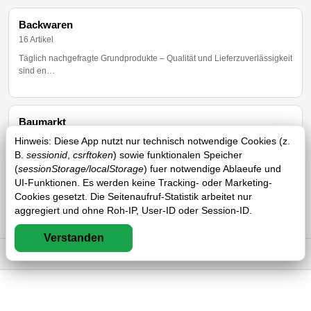
Backwaren
16 Artikel
Täglich nachgefragte Grundprodukte – Qualität und Lieferzuverlässigkeit
sind en…
Baumarkt
3 Artikel
Hinweis: Diese App nutzt nur technisch notwendige Cookies (z.
B.
sessionid
,
csrftoken
) sowie funktionalen Speicher
Handwerklicher Grundbedarf für Wartung und Instandhaltung – von
(
sessionStorage/localStorage
Befestigungsmat…
) fuer notwendige Ablaeufe und
UI-Funktionen. Es werden keine Tracking- oder Marketing-
Cookies gesetzt. Die Seitenaufruf-Statistik arbeitet nur
aggregiert und ohne Roh-IP, User-ID oder Session-ID.
Blumen
13 Artikel
Verstanden
Frische Blumen und Pflanzen beleben Räume und hinterlassen bei
Impressum
DSGVO
AGB
FAQ
Besuchern einen …